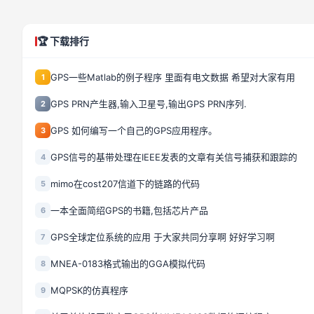
🏆 下载排行
GPS一些Matlab的例子程序 里面有电文数据 希望对大家有用
1
GPS PRN产生器,输入卫星号,输出GPS PRN序列.
2
GPS 如何编写一个自己的GPS应用程序。
3
GPS信号的基带处理在IEEE发表的文章有关信号捕获和跟踪的
4
mimo在cost207信道下的链路的代码
5
一本全面简绍GPS的书籍,包括芯片产品
6
GPS全球定位系统的应用 于大家共同分享啊 好好学习啊
7
MNEA-0183格式输出的GGA模拟代码
8
MQPSK的仿真程序
9