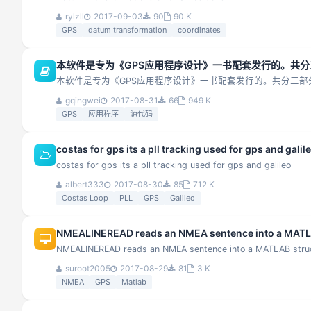
rylzll
2017-09-03
90
90 K
GPS
datum transformation
coordinates
本软件是专为《GPS应用程序设计》一书配套发行的。共
本软件是专为《GPS应用程序设计》一书配套发行的。共分三
gqingwei
2017-08-31
66
949 K
GPS
应用程序
源代码
costas for gps its a pll tracking used for gps and galil
costas for gps its a pll tracking used for gps and galileo
albert333
2017-08-30
85
712 K
Costas Loop
PLL
GPS
Galileo
NMEALINEREAD reads an NMEA sentence into a MATLA
NMEALINEREAD reads an NMEA sentence into a MATLAB struc
suroot2005
2017-08-29
81
3 K
NMEA
GPS
Matlab