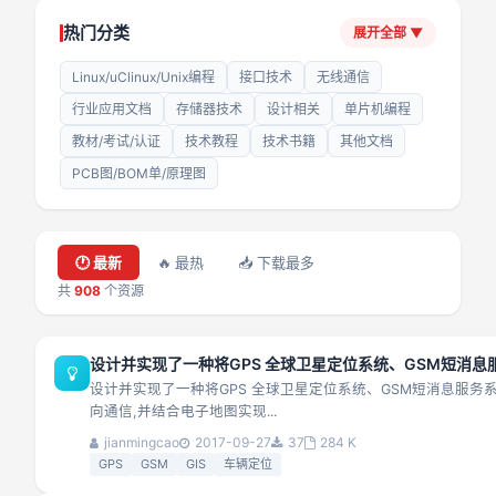
热门分类
展开全部
▼
Linux/uClinux/Unix编程
接口技术
无线通信
行业应用文档
存储器技术
设计相关
单片机编程
教材/考试/认证
技术教程
技术书籍
其他文档
PCB图/BOM单/原理图
🕐 最新
🔥 最热
📥 下载最多
共
908
个资源
设计并实现了一种将GPS 全球卫星定位系统、GSM短消息服
设计并实现了一种将GPS 全球卫星定位系统、GSM短消息服务系统
向通信,并结合电子地图实现...
jianmingcao
2017-09-27
37
284 K
GPS
GSM
GIS
车辆定位