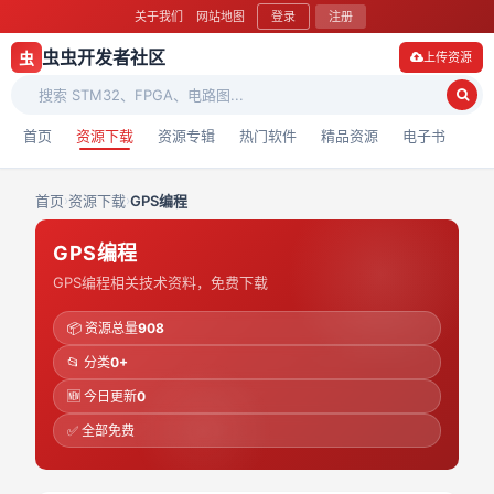
关于我们
网站地图
登录
注册
虫虫开发者社区
虫
上传资源
首页
资源下载
资源专辑
热门软件
精品资源
电子书
首页
›
资源下载
›
GPS编程
GPS编程
GPS编程相关技术资料，免费下载
📦 资源总量
908
📂 分类
0+
🆕 今日更新
0
✅ 全部免费