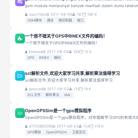
gsm module mempunyai banyak manfaat dalam dunia telekomun
xiao11tian
2017-08-06
187
180 K
GSM模块
通信
微控制器
接口
一个很不错关于GPS中RINEX文件的编码！
一个很不错关于GPS中RINEX文件的编码！
Emouse
2017-08-04
183
10 K
GPS
RINEX
编码
scl解析文件,欢迎大家学习共享,解析算法值得学习
scl解析文件,欢迎大家学习共享,解析算法值得学习
goocool
2017-08-03
115
19 K
SCL文件
解析算法
XML
OpenGPSSim是一个gps模拟程序
OpenGPSSim是一个gps模拟程序，对你理解学习GPS的有很
a1102882595
2017-08-03
134
174 K
GPS模拟
OpenGPSSim
卫星定位