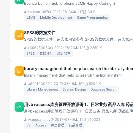
Bounce ball on mobile phone J2ME Happy Coding :)
lihuitao1987
2017-08-30
118
34 K
J2ME
Mobile Development
Game Programming
SPSS的数据文件
SPSS的数据文件，请大家用做参考 SPSS的数据文件，请大家
x395450030
2017-08-20
123
2250 K
SPSS
数据分析
统计软件
library managment that help to search the librrary ite
library managment that help to search the librrary item
a369100057
2017-08-16
164
6204 K
Library Management
System Design
Database Search
用vb+access库房管理开放源码 1、日常业务 药品入库 
用vb+access库房管理开放源码 1
wangdatouay
2017-08-16
169
1023 K
VB
Access
库房管理
药品管理