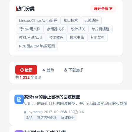
热门分类
展开全部
▼
Linux/uClinux/Unix编程
接口技术
无线通信
行业应用文档
存储器技术
设计相关
单片机编程
教材/考试/认证
技术教程
技术书籍
其他文档
PCB图/BOM单/原理图
🕐 最新
🔥 最热
📥 下载最多
共
1,332
个资源
实现sar的静止目标的回波模型
实现sar的静止目标的回波模型，并用rda算法实现压缩和成像
joyman
2017-09-25
182
3 K
SAR
雷达信号处理
回波模型