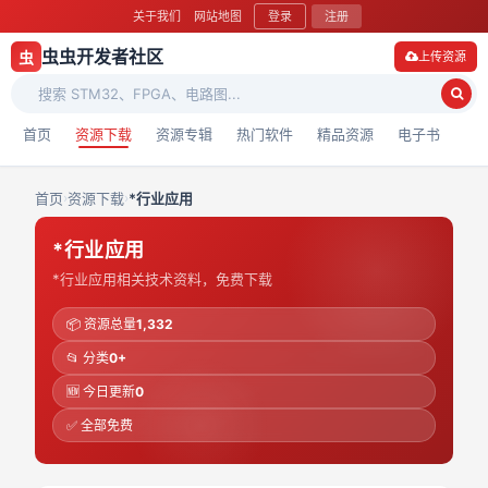
关于我们
网站地图
登录
注册
虫虫开发者社区
虫
上传资源
首页
资源下载
资源专辑
热门软件
精品资源
电子书
首页
›
资源下载
›
*行业应用
*行业应用
*行业应用相关技术资料，免费下载
📦 资源总量
1,332
📂 分类
0+
🆕 今日更新
0
✅ 全部免费