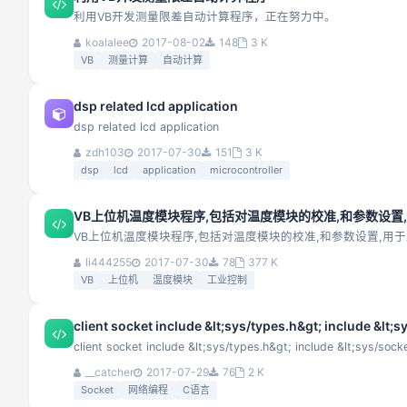
利用VB开发测量限差自动计算程序，正在努力中。
koalalee
2017-08-02
148
3 K
VB
测量计算
自动计算
dsp related lcd application
dsp related lcd application
zdh103
2017-07-30
151
3 K
dsp
lcd
application
microcontroller
VB上位机温度模块程序,包括对温度模块的校准,和参数设置
VB上位机温度模块程序,包括对温度模块的校准,和参数设置,用
li444255
2017-07-30
78
377 K
VB
上位机
温度模块
工业控制
client socket include &lt;sys/types.h&gt; include &lt;sy
client socket include &lt;sys/types.h&gt; include &lt;sys/socket
__catcher
2017-07-29
76
2 K
Socket
网络编程
C语言