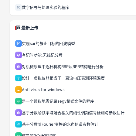
数字信号与处理实验的程序
10
🆕 最新上传
实现sar的静止目标的回波模型
有记时功能,无线记分牌
对机械原理中连杆机构RRP及RPR结构进行分析
设计一虚拟仪器相当于一直流电压表测环境温度
Anti virus for windows
是一个读取地震记录segy格式文件的程序！
基于分数阶频率域混合相关的线性调频信号检测与参数估计
基于分数阶Fourier变换的水声信道参数估计
这是第3个计算程序