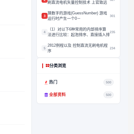
刷直流电机矢量控制技术 上官致远
猜数字的游戏(GuessNumber) 游戏
3
301
运行时产生一个0－
（1）对以下6种常用的内部排序算
4
235
法进行比较：起泡排序、直接插入排
2812例程以及 控制直流无刷电机程
5
234
序
分类浏览
热门
500
全部资料
500