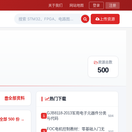
关于我们
网站地图
登录
注册
上传资源
资源总数
500
全部资料
热门下载
GJB8118-2013军用电子元器件分类
1
504
与代码
部 500 份 →
FOC电机控制教材：零基础入门无
2
327