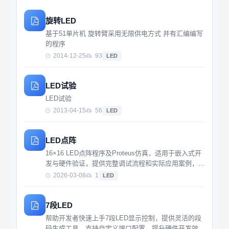
旋转LED
基于51单片机 旋转臂采用无限供电方式 并有汇编编写
的程序
2014-12-25
93
LED
LED试验
LED试验
2013-04-15
56
LED
LED点阵
16×16 LED点阵程序及Proteus仿真，适用于嵌入式开
发与硬件验证，提供完整调试流程和实际应用案例，工
程师可快速上手实现动态显示效果。
2026-03-08
1
LED
7段LED
帮助开发者快速上手7段LED显示控制，提供灵活的段
码生成工具，支持自定义端口配置，提升硬件开发效