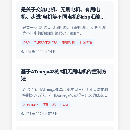
是关于交流电机、无刷电机、有刷电
机、步进`电机等不同电机的dsp汇编代
码
是关于交流电机、无刷电机、有刷电机、步进`电机
等不同电机的dsp汇编代码，dsp是
TMS320F2407A...
DSP
TMS320F2407A
电机控制
汇编代码
📥 175
👁 1111
📊 14 K
基于ATmega48的3相无刷电机的控制方
法
介绍了采用ATmega48单片机实现三相无刷直流电机
控制器的方法。利用Atmega48获得带死区的脉宽调
制（PWM）、霍尔传感器的换相处理、正弦驱动信
ATmega48
无刷电机
PWM
号的产生和电机转速的控制等功能。采用该方法的优
点是...
📥 174
👁 1174
📊 572 K