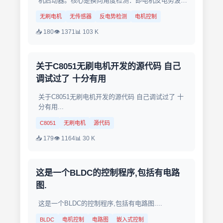
机启动器。核心是换向角度检测：即电机反电势波形
数据处理，经过衰减滤波，取出过零相位。应为低速
无刷电机
无传感器
反电势检测
电机控制
反电势波形dB过小，波形扰动太大，本程序还不能
稳定处理10Hz...
📥 180
👁 1371
📊 103 K
关于C8051无刷电机开发的源代码 自己
调试过了 十分有用
关于C8051无刷电机开发的源代码 自己调试过了 十
分有用...
C8051
无刷电机
源代码
📥 179
👁 1164
📊 30 K
这是一个BLDC的控制程序,包括有电路
图.
这是一个BLDC的控制程序,包括有电路图....
BLDC
电机控制
电路图
嵌入式控制