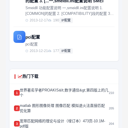
的配置 3. [...一,smeidll.ini配置说明 SMEI
Smeidll 功能配置说明 一,smeidll.ini配置说明 1.
[COMMON]的配置 2. [COMPATIBILITY]段的配置 3.
[...一,smeidll.ini配置说明 SMEIDLL的INI文件说明
2013-12-17
190
IP配置
[COMMON]...
pci配置
pci配置
2013-12-21
177
IP配置
热门下载
世界著名学者PROAKIS&lt;数字通信&gt;第四版上的几
1
210
个
matlab 图形图像处理 图像匹配 模拟退火法直接匹配
2
205
优化算
宽带匹配网络的理论与设计（增订本）473页-10.1M-
3
204
pdf版