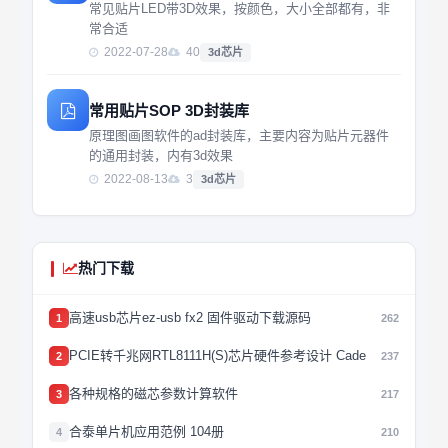
常见贴片LED带3D效果，按颜色，大小全部都有，非
常合适
2022-07-28
40
3d芯片
常用贴片SOP 3D封装库
原理图画图软件的ad封装库，主要内容为贴片元器件
的通用封装，内有3d效果
2022-08-13
3
3d芯片
热门下载
高速usb芯片ez-usb fx2 固件驱动下载源码
1
262
PCIE转千兆网RTL8111H(S)芯片硬件参考设计 Cade
2
237
各种规格的磁芯参数计算软件
3
217
合泰单片机应用范例 104册
4
210