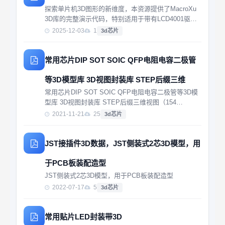
探索单片机3D图形的新维度，本资源提供了MacroXu
3D库的完整演示代码，特别适用于带有LCD4001驱动
的项目。通过这套免费下载的资料，您可以轻松实现从
2025-12-03
1
3d芯片
基础到高级的三维图像渲染技术于您的嵌入式系统中。
无论您是初学者还是经验丰富的开发者...
常用芯片DIP SOT SOIC QFP电阻电容二极管
等3D模型库 3D视图封装库 STEP后缀三维
常用芯片DIP SOT SOIC QFP电阻电容二极管等3D模
型库 3D视图封装库 STEP后缀三维视图（154
个）:050-9.STEP0805R.STEP1001-1.STEP1001-
2021-11-21
25
3d芯片
2.STEP1001-3.STEP1001-4.S...
JST接插件3D数据，JST侧装式2芯3D模型，用
于PCB板装配造型
JST侧装式2芯3D模型，用于PCB板装配造型
2022-07-17
5
3d芯片
常用贴片LED封装带3D