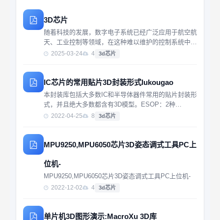
3D芯片
随着科技的发展，数字电子系统已经广泛应用于航空航
天、工业控制等领域，在这种难以维护的控制系统中，
更应保证电子设备的正常无故障运行，因此对高可靠性
2025-03-24
4
3d芯片
数字电子系统容错技术的研究具有重要意义和价值
IC芯片的常用贴片3D封装形式lukougao
本封装库包括大多数IC和半导体器件常用的贴片封装形
式，并且绝大多数都含有3D模型。ESOP：2种
LQFP：72种，几乎包含了所有尺寸；MSOP：3种
2022-04-25
8
3d芯片
QFN：40种SOIC：13种，SOIC4~SOIC30,两种不同
宽度都有SOJ：6种SOP...
MPU9250,MPU6050芯片3D姿态调式工具PC上
位机-
MPU9250,MPU6050芯片3D姿态调式工具PC上位机-
2022-12-02
4
3d芯片
单片机3D图形演示:MacroXu 3D库