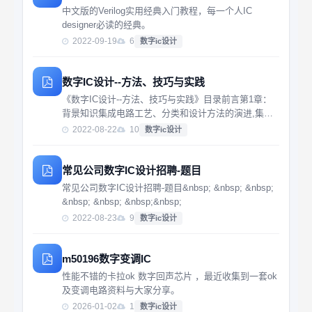
中文版的Verilog实用经典入门教程，每一个人IC
designer必读的经典。
2022-09-19
6
数字ic设计
数字IC设计--方法、技巧与实践
《数字IC设计--方法、技巧与实践》目录前言第1章：
背景知识集成电路工艺、分类和设计方法的演进,集成
电路工艺介绍,集成电路的分类,集成电路设计方法的演
2022-08-22
10
数字ic设计
进,目前面临的问题和发展方向,物理综合技术,设计重用
和SoC设计,片上网络,FPGA动态可...
常见公司数字IC设计招聘-题目
常见公司数字IC设计招聘-题目&nbsp; &nbsp; &nbsp;
&nbsp; &nbsp; &nbsp;&nbsp;
2022-08-23
9
数字ic设计
m50196数字变调IC
性能不错的卡拉ok 数字回声芯片 ，最近收集到一套ok
及变调电路资料与大家分享。
2026-01-02
1
数字ic设计