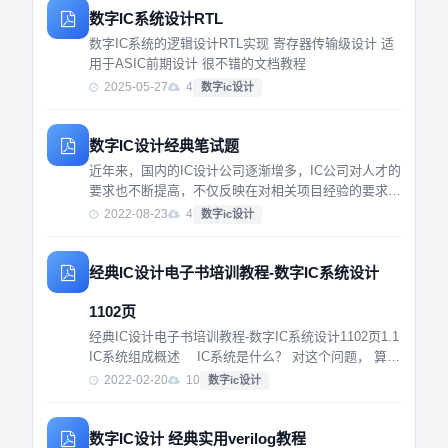
数字IC系统设计RTL
数字IC系统的逻辑设计RTL实现 寄存器传输级设计 适
用于ASIC前期设计 很不错的文档教程
2025-05-27
4
数字ic设计
数字IC设计经典笔试题
近年来，国内的IC设计公司逐渐增多，IC公司对人才的
要求也不断提高，不仅反映在对相关项目经验的要求，
更体现在专业笔试题目难度的增加和广度的延伸。为参
2022-08-23
4
数字ic设计
加数字IC设计公司的笔试做准备，我们需要提前熟悉那
些在笔试中出现的经典题目。什么是同步逻辑和...
经典IC设计电子书培训教程-数字IC系统设计
1102页
经典IC设计电子书培训教程-数字IC系统设计1102页1.1
IC系统组成概述 IC系统是什么？ 对这个问题， 算法
设计工程师、 架 构设计工程师、 电路设计工程师、
2022-02-20
10
数字ic设计
版图设计工程师会给 出不同的答案。 算法设计工程
师说， I...
数字IC设计 经典实用verilog教程