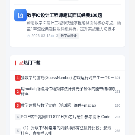
数字IC设计工程师笔试面试经典100题
帮助数字IC设计工程师快速掌握笔试面试核心考点，涵
盖100道经典题目及详细解析，提升实战能力与技术理
解深度。
2026-03-13
3
数字ic设计
热门下载
猜数字的游戏(GuessNumber) 游戏运行时产生一个0－
1
301
用matlab所编用传输矩阵法计算光子晶体的能带结构的
2
271
程序
数学建模与数学实验（第3版）课件+matlab
3
260
PCIE转千兆网RTL8111H(S)芯片硬件参考设计 Cade
4
237
（1）对以下6种常用的内部排序算法进行比较：起泡
5
235
排序、直接插入排