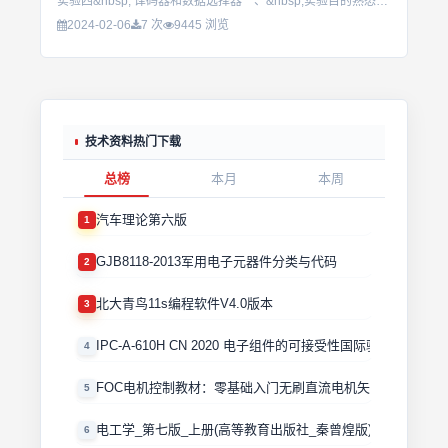
实验四&nbsp; 译码器和数据选择器一、&nbsp;实验目的熟悉集成译码器、数据选择器，了解其应用二、&nbsp;实验器材双踪示波器74LS139&nbsp;...
2024-02-06
7 次
9445 浏览
技术资料热门下载
总榜
本月
本周
汽车理论第六版
1
GJB8118-2013军用电子元器件分类与代码
2
北大青鸟11s编程软件V4.0版本
3
IPC-A-610H CN 2020 电子组件的可接受性国际验收标准
4
FOC电机控制教材：零基础入门无刷直流电机矢量控制技术 
5
电工学_第七版_上册(高等教育出版社_秦曾煌版)
6