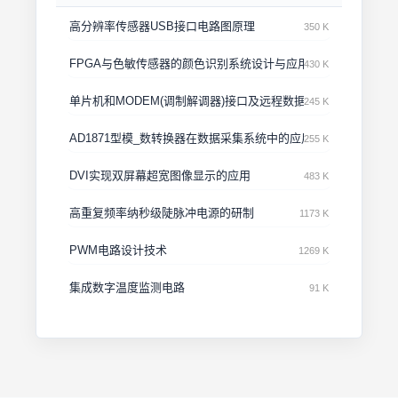
高分辨率传感器USB接口电路图原理
350 K
FPGA与色敏传感器的颜色识别系统设计与应用
430 K
单片机和MODEM(调制解调器)接口及远程数据传输设计
245 K
AD1871型模_数转换器在数据采集系统中的应用
255 K
DVI实现双屏幕超宽图像显示的应用
483 K
高重复频率纳秒级陡脉冲电源的研制
1173 K
PWM电路设计技术
1269 K
集成数字温度监测电路
91 K