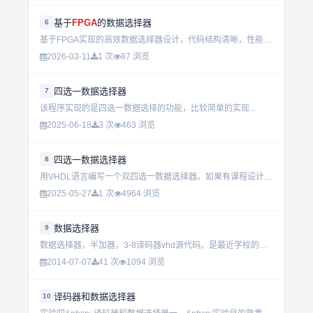
基于
FPGA
的数据选择器
6
基于FPGA实现的高效数据选择器设计，代码结构清晰，性能稳定，适用于高速数据处理场景。工程师可直接复用核心逻辑，提升开发效率。...
2026-03-11
1 次
87 浏览
四选一数据选择器
7
该程序实现的是四选一数据选择的功能，比较简单的实现...
2025-06-18
3 次
463 浏览
四选一数据选择器
8
用VHDL语言编写一个双四选一数据选择器。如果有课程设计的报告，可以用到...
2025-05-27
1 次
4964 浏览
数据选择器
9
数据选择器，半加器，3-8译码器vhd源代码。是最近学校的实验内容。我要成会员，所以都发上来供大家参考。...
2014-07-07
41 次
1094 浏览
译码器和数据选择器
10