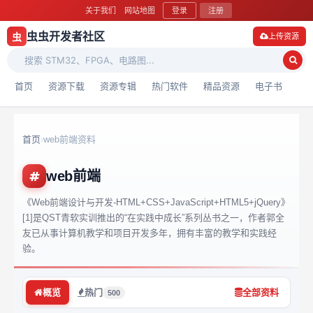
关于我们
网站地图
登录
注册
虫虫开发者社区
虫
上传资源
首页
资源下载
资源专辑
热门软件
精品资源
电子书
首页
web前端资料
›
web前端
《Web前端设计与开发-HTML+CSS+JavaScript+HTML5+jQuery》
[1]是QST青软实训推出的“在实践中成长”系列丛书之一，作者郭全
友已从事计算机教学和项目开发多年，拥有丰富的教学和实践经
验。
概览
热门
全部资料
500