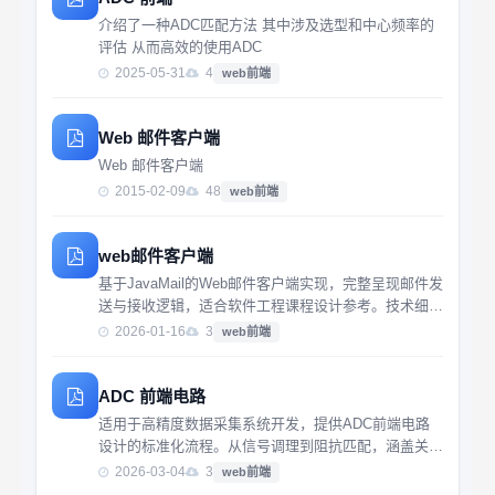
介绍了一种ADC匹配方法 其中涉及选型和中心频率的
评估 从而高效的使用ADC
2025-05-31
4
web前端
Web 邮件客户端
Web 邮件客户端
2015-02-09
48
web前端
web邮件客户端
基于JavaMail的Web邮件客户端实现，完整呈现邮件发
送与接收逻辑，适合软件工程课程设计参考。技术细节
详实，代码结构清晰，难得一见的完整邮件系统实现资
2026-01-16
3
web前端
料。
ADC 前端电路
适用于高精度数据采集系统开发，提供ADC前端电路
设计的标准化流程。从信号调理到阻抗匹配，涵盖关键
环节的技术要点，帮助工程师提升信号采样质量与系统
2026-03-04
3
web前端
稳定性。