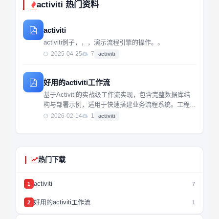
activiti 热门资料
activiti
activiti例子，，，演示流程引擎的操作。。
2025-04-25
7
activiti
好用的activiti工作流
基于Activiti的实战级工作流实现，包含完整数据库结
构与部署示例，适用于快速搭建业务流程系统。工程师
可直接复用核心代码，提升开发效率。
2026-02-14
1
activiti
热门下载
activiti
1
7
好用的activiti工作流
2
1