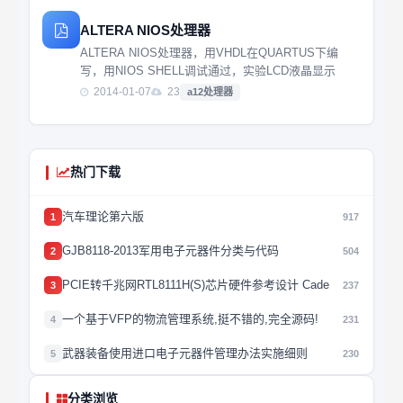
技术，用图画来代替枯燥的文字。本着科技以人为本...
ALTERA NIOS处理器
ALTERA NIOS处理器，用VHDL在QUARTUS下编
写，用NIOS SHELL调试通过，实验LCD液晶显示
2014-01-07
23
a12处理器
热门下载
汽车理论第六版
1
917
GJB8118-2013军用电子元器件分类与代码
2
504
PCIE转千兆网RTL8111H(S)芯片硬件参考设计 Cade
3
237
一个基于VFP的物流管理系统,挺不错的,完全源码!
4
231
武器装备使用进口电子元器件管理办法实施细则
5
230
分类浏览