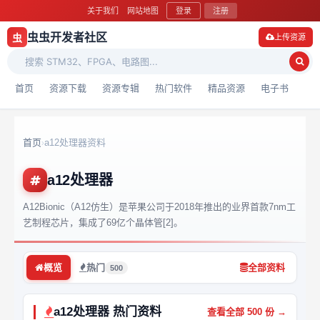
关于我们
网站地图
登录
注册
虫虫开发者社区
虫
上传资源
首页
资源下载
资源专辑
热门软件
精品资源
电子书
首页
a12处理器资料
›
a12处理器
A12Bionic（A12仿生）是苹果公司于2018年推出的业界首款7nm工
艺制程芯片，集成了69亿个晶体管[2]。
概览
热门
全部资料
500
a12处理器 热门资料
查看全部 500 份 →