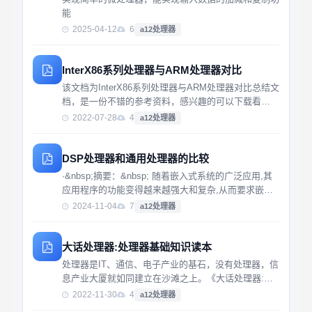
能
2025-04-12
6
a12处理器
InterX86系列处理器与ARM处理器对比
该文档为InterX86系列处理器与ARM处理器对比总结文
档，是一份不错的参考资料，感兴趣的可以下载看
看，，，，，，，，，，，，，，，，，
2022-07-28
4
a12处理器
DSP处理器和通用处理器的比较
·&nbsp;摘要：&nbsp; 随着嵌入式系统的广泛应用,其
应用程序的功能变得越来越强大和复杂,从而要求嵌入
式处理器系统既能有效支持运算密集型的应用,又能有
2024-11-04
7
a12处理器
效支持控制密集型的应用.数字信号处理器(DSPs)能够
有效进行运算密集型的实时计算...
大话处理器:处理器基础知识读本
处理器是IT、通信、电子产业的基石，没有处理器，信
息产业大厦就如同建立在沙滩之上。《大话处理器:处
理器基础知识读本》是一本图文并茂、生动幽默的处理
2022-11-30
4
a12处理器
器科普读本，全书行文风趣幽默，用类比来解释晦涩的