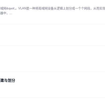
名为&quot;虚拟局域网&quot;。VLAN是一种将局域网设备从逻辑上划分成一个个网段，从
中，...
创建与划分