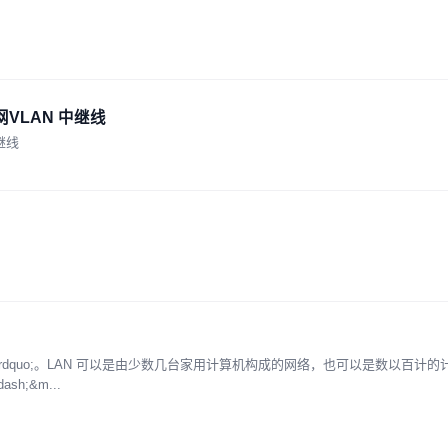
网VLAN 中继线
继线
拟局域网&rdquo;。LAN 可以是由少数几台家用计算机构成的网络，也可以是数以百计
h;&m...