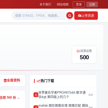
关于我们
网站地图
登录
注册
上传资源
资源总数
500
全部资料
热门下载
世界著名学者PROAKIS&lt;数字通
1
210
信&gt;第四版上的几个
部 500 份 →
matlab 图形图像处理 图像匹配 模拟
2
205