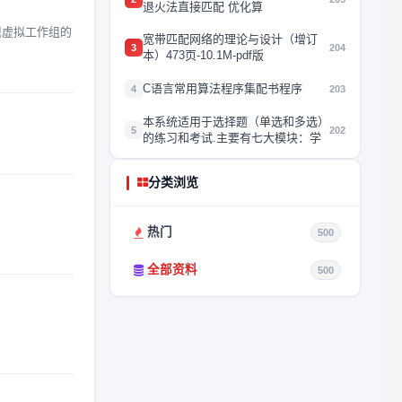
退火法直接匹配 优化算
而实现虚拟工作组的
宽带匹配网络的理论与设计（增订
3
204
本）473页-10.1M-pdf版
C语言常用算法程序集配书程序
4
203
本系统适用于选择题（单选和多选）
5
202
的练习和考试.主要有七大模块：学
分类浏览
热门
500
全部资料
500