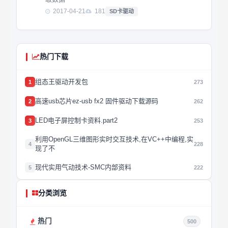
2017-04-21
181
SD卡驱动
热门下载
组态王驱动开发包
1
273
高速usb芯片ez-usb fx2 固件驱动下载源码
2
262
LED电子屏控制卡资料.part2
3
253
利用OpenGL三维图形实时交互技术,在VC++中编程,实
4
228
现了不
现代实用气动技术-SMC内部资料
5
222
分类浏览
热门
500