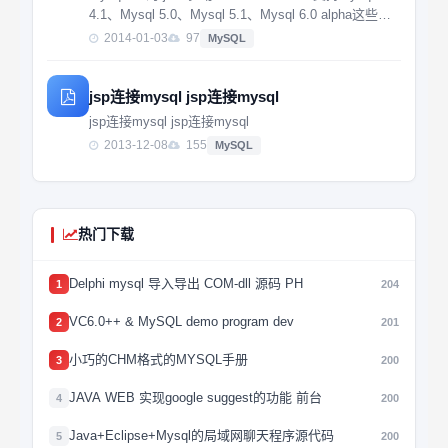
4.1、Mysql 5.0、Mysql 5.1、Mysql 6.0 alpha这些版
本。 Connector/J 5.0 支持MySQL 4.1、MyS...
2014-01-03
97
MySQL
jsp连接mysql jsp连接mysql
jsp连接mysql jsp连接mysql
2013-12-08
155
MySQL
热门下载
Delphi mysql 导入导出 COM-dll 源码 PH
1
204
VC6.0++ & MySQL demo program dev
2
201
小巧的CHM格式的MYSQL手册
3
200
JAVA WEB 实现google suggest的功能 前台
4
200
Java+Eclipse+Mysql的局域网聊天程序源代码
5
200