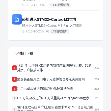
2013-11-14
195
LTE轻松进阶
轻松进入STM32+Cortex-M3世界
轻松进入STM32+Cortex-M3世界 入门资料
2013-10-20
63
LTE轻松进阶
热门下载
（1）对以下6种常用的内部排序算法进行比较：起泡
1
235
排序、直接插入排
武器装备使用进口电子元器件管理办法实施细则
2
230
利用matlab进行的盲均衡MMA算法仿真
3
212
C-C方法及改进的C-C方法重构相空间的matlab程序
4
211
“编译原理与技术”的上机实验要求你对PL/0语言及其编
5
210