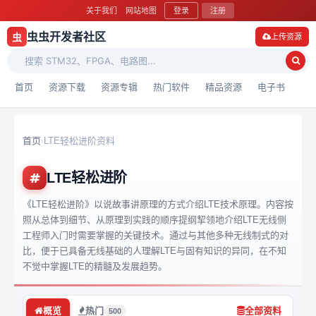
关于我们
网站地图
登录
注册
虫虫开发者社区
虫
上传资源
首页
资源下载
资源专辑
热门软件
精品资源
电子书
首页
LTE轻松进阶资料
›
LTE轻松进阶
《LTE轻松进阶》以说故事讲原理的方式介绍LTE技术原理。内容按
照从总体到细节、从原理到实践的顺序提纲挈领地介绍LTE无线侧
工程师入门时需要掌握的关键技术。通过与其他多种无线制式的对
比，便于已具备无线基础的人理解LTE与固有知识的异同，在不知
不觉中掌握LTE的精髓及发展趋势。
概览
热门
全部资料
500