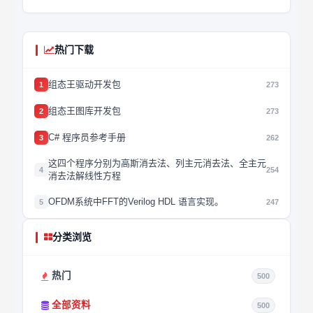
热门下载
组态王驱动开发包
1
273
组态王图库开发包
2
273
C# 程序员参考手册
3
262
这四个程序分别为高斯消去法、列主元消去法、全主元
4
254
消去法解线性方程
OFDM系统中FFT的Verilog HDL 语言实现。
5
247
分类浏览
热门
500
全部资料
500