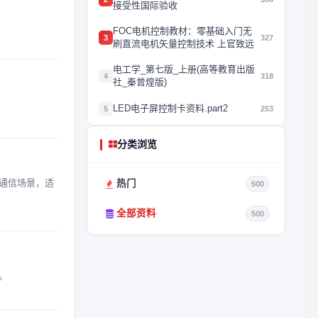
接受性国际验收
FOC电机控制教材：零基础入门无
3
327
刷直流电机矢量控制技术 上官致远
电工学_第七版_上册(高等教育出版
4
318
社_秦曾煌版)
LED电子屏控制卡资料.part2
5
253
分类浏览
离通信场景，适
热门
500
全部资料
500
。