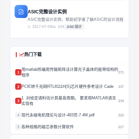
ASIC完整设计实例
ASIC完整设计实例，帮助初学者了解ASIC的设计流程
2017-07-09
104
ASIC设计
热门下载
用matlab所编用传输矩阵法计算光子晶体的能带结构的
1
271
程序
PCIE转千兆网RTL8111H(S)芯片硬件参考设计 Cade
2
237
1. 对给定语料估计其基音周期。 要求用MATLAB语言
3
234
实现有
现代永磁电机理论与设计-483页-7.4M.pdf
4
222
各种规格的磁芯参数计算软件
5
217