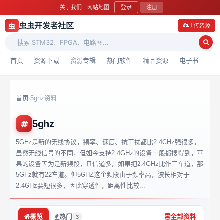
关于我们
网站地图
登录
注册
虫虫开发者社区
虫
上传资源
首页
资源下载
资源专辑
热门软件
精品资源
电子书
首页
5ghz资料
›
5ghz
5GHz是新的无线协议，频率、速度、抗干扰都比2.4GHz强很多，
虽然无线信号的不同，但如今支持2.4GHz的设备一般都搜得到，苹
果的设备因为是新频段，且信道多，如果把2.4GHz比作三车道，那
5GHz就有22车道。但5GHZ这个频段由于频率高，波长相对于
2.4GHz要短很多，因此穿透性，距离性比较...
概览
热门
全部资料
3