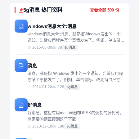
5g消息 热门资料
查看全部 500 份 →
windows消息大全:消息
windows消息大全:消息，就是指Windows发出的一个
通知，告诉应用程序某个事情发生了。例如，单击鼠
标、改变窗口尺寸、按下键盘上的一个键都会使
2015-06-30
78
5g消息
Windows发送一个消息给应用程序。消息本身是作为一
个记录传递给应用程序的，这个记录中包含...
消息
消息，就是指 Windows 发出的一个通知，告诉应用程
序某个事情发生了。例如，单击鼠标、改变窗口尺寸、
按下键盘上的一个键都会使 Windows 发送一个消息给
2014-01-20
128
5g消息
应用程序。消息本身是作为一个记录传递给应用程序
的，这个记录中包含了消...
好消息
好消息，这里有用matlab做的DPSK的调制的源代码，
有需要的请直接到这里下载
2013-12-18
198
5g消息