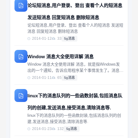
论坛短消息,用户登录、登出 查看个人的短消息
发送短消息 回复短消息 删除短消息
论坛短消息,用户登录、登出 查看个人的短消息 发送短
消息 回复短消息 删除短消息
2014-01-12
33
5g消息
Window 消息大全使用详解 消息
Window 消息大全使用详解 消息，就是指Windows发
出的一个通知，告诉应用程序某个事情发生了。消息本
身是作为一个记录传递给应用程序的，这个记录中包含
2014-01-11
65
5g消息
了消息的类型以及其他信息。
linux下的消息队列的一些函数封装,包括消息队
列的创建,发送消息,接受消息,清除消息等.
linux下的消息队列的一些函数封装,包括消息队列的创
建,发送消息,接受消息,清除消息等.
2014-01-23
132
5g消息