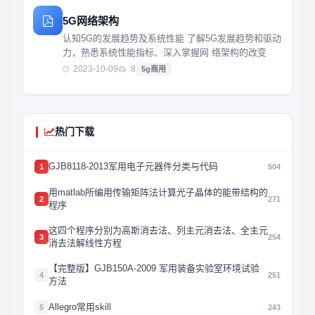
5G网络架构
认知5G的发展趋势及系统性能 了解5G发展趋势和驱动
力，熟悉系统性能指标、深入掌握网 络架构的改变
2023-10-09
8
5g商用
热门下载
GJB8118-2013军用电子元器件分类与代码
1
504
用matlab所编用传输矩阵法计算光子晶体的能带结构的
2
271
程序
这四个程序分别为高斯消去法、列主元消去法、全主元
3
254
消去法解线性方程
【完整版】GJB150A-2009 军用装备实验室环境试验
4
251
方法
Allegro常用skill
5
243