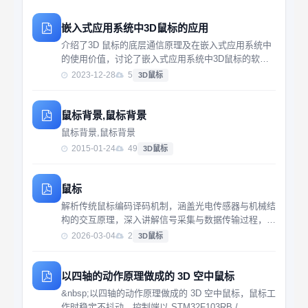
嵌入式应用系统中3D鼠标的应用
介绍了3D 鼠标的底层通信原理及在嵌入式应用系统中
的使用价值，讨论了嵌入式应用系统中3D鼠标的软件
设计方法并给出了应用程序。关键词：3D 鼠标 嵌入式
2023-12-28
5
3D鼠标
系统 应用
鼠标背景,鼠标背景
鼠标背景,鼠标背景
2015-01-24
49
3D鼠标
鼠标
解析传统鼠标编码译码机制，涵盖光电传感器与机械结
构的交互原理，深入讲解信号采集与数据传输过程，适
合硬件开发与人机交互研究者参考。
2026-03-04
2
3D鼠标
以四轴的动作原理做成的 3D 空中鼠标
&nbsp;以四轴的动作原理做成的 3D 空中鼠标，鼠标工
作时稳定不抖动，控制端以 STM32F103RB /