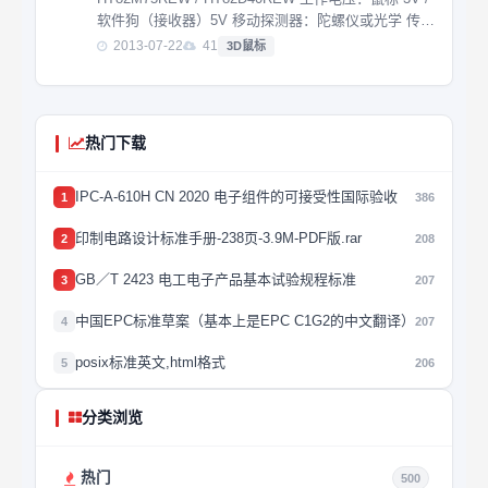
软件狗（接收器）5V 移动探测器：陀螺仪或光学 传感
器分辨率：0.15°/s；蓝色光 工作电流：鼠标 21mA /
2013-07-22
41
3D鼠标
接收器 37mA 通信频率：2.4...
热门下载
IPC-A-610H CN 2020 电子组件的可接受性国际验收
1
386
印制电路设计标准手册-238页-3.9M-PDF版.rar
2
208
GB／T 2423 电工电子产品基本试验规程标准
3
207
中国EPC标准草案（基本上是EPC C1G2的中文翻译）
4
207
posix标准英文,html格式
5
206
分类浏览
热门
500