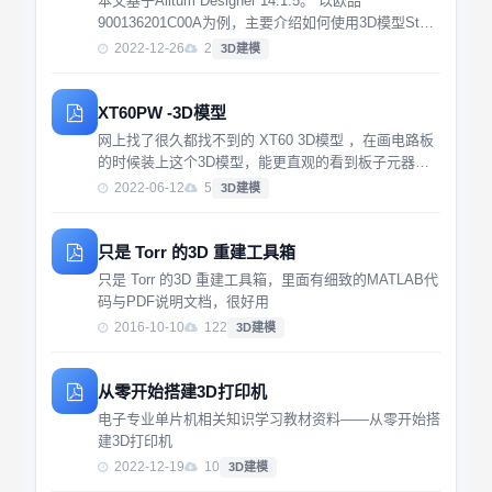
本文基于Alitum Designer 14.1.5。 以欧品
900136201C00A为例，主要介绍如何使用3D模型Step
文件精确地创建元件库。首先在欧品官网下载
2022-12-26
2
3D建模
900136201的数据手册和3D模型文件。
XT60PW -3D模型
网上找了很久都找不到的 XT60 3D模型 ，在画电路板
的时候装上这个3D模型，能更直观的看到板子元器件
之间的间距
2022-06-12
5
3D建模
只是 Torr 的3D 重建工具箱
只是 Torr 的3D 重建工具箱，里面有细致的MATLAB代
码与PDF说明文档，很好用
2016-10-10
122
3D建模
从零开始搭建3D打印机
电子专业单片机相关知识学习教材资料——从零开始搭
建3D打印机
2022-12-19
10
3D建模