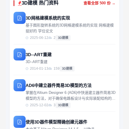
3D建模 热门资料
查看全部 500 份 →
3D网格建模系统的实现
基于图形旋转系统的3D网格建模系统的实现 网格建模
挺好的 学位论文
2025-06-12
2
3D建模
3D--ART重建
3D--ART重建
2014-01-13
159
3D建模
AD6中建立器件简易3D模型的方法
掌握在Altium Designer 6 (AD6)中快速建立器件简易3D
模型的方法，对于确保电路板设计与实际装配结构的一
致性至关重要。本教程详细介绍了从基础到进阶的3D
2025-12-02
3
3D建模
建模技巧，帮助电子工程师们更直观地进行PCB布局
规划，并有效避免因空间...
使用3D器件模型精确创建元器件