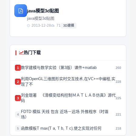
java模型3d贴图
java模型3d贴图
2013-12-28
71
3D建模
热门下载
数学建模与数学实验（第3版）课件+matlab
1
260
利用OpenGL三维图形实时交互技术,在VC++中编程,实
2
228
现了不
刘金琨著 《滑模变结构控制ＭＡＴＬＡＢ仿真》源代
3
225
码
FDTD 模拟 天线 包含 近场－远场 外推程序（时谐
4
221
场）
函数模板T max(T a, T b, T c),使之实现对任何
5
218