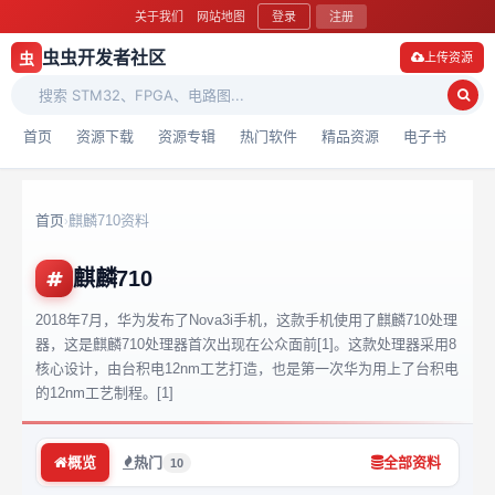
关于我们
网站地图
登录
注册
虫虫开发者社区
虫
上传资源
首页
资源下载
资源专辑
热门软件
精品资源
电子书
首页
麒麟710资料
›
麒麟710
2018年7月，华为发布了Nova3i手机，这款手机使用了麒麟710处理
器，这是麒麟710处理器首次出现在公众面前[1]。这款处理器采用8
核心设计，由台积电12nm工艺打造，也是第一次华为用上了台积电
的12nm工艺制程。[1]
概览
热门
全部资料
10