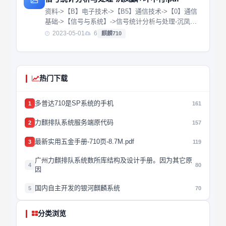
资料->【B】电子技术->【B5】通信技术->【0】通信
基础->【信号与系统】->信号统计分析与处理-沉凤麟
+叶中付.pdf
2023-05-01
6
麒麟710
热门下载
多普达710是SP系统的手机
1
161
力麒排队系统服务端原代码
2
157
最新实用五金手册-710页-8.7M.pdf
3
119
广州力麒排队系统数所库结构及设计手册。因为其它原
4
80
因
国内自主开发的银河麒麟系统
5
70
分类浏览