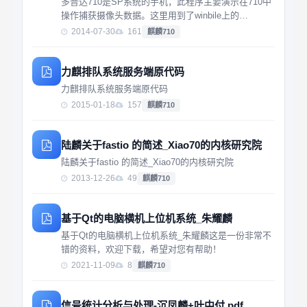
多普达710是SP系统的手机，此程序主要演示在710中
操作捕获摄像头数据。这里用到了winbile上的
CamSDK，效果不错。感谢作者。若加入视频压缩及
2014-07-30
161
麒麟710
网络传送功能则更好。
力麒排队系统服务端原代码
力麒排队系统服务端原代码
2015-01-18
157
麒麟710
陆麟关于fastio 的简述_Xiao70的内核研究院
陆麟关于fastio 的简述_Xiao70的内核研究院
2013-12-26
49
麒麟710
基于Qt的电脑横机上位机系统_朱耀麟
基于Qt的电脑横机上位机系统_朱耀麟这是一份非常不
错的资料，欢迎下载，希望对您有帮助！
2021-11-09
8
麒麟710
信号统计分析与处理-沉凤麟+叶中付.pdf