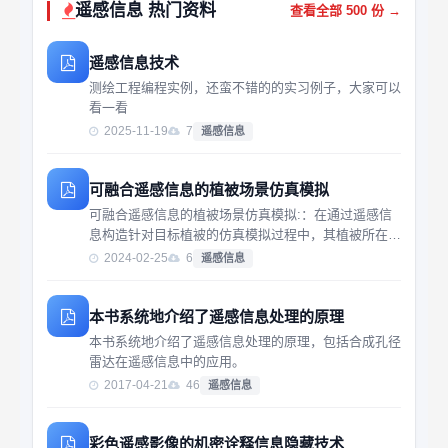
遥感信息 热门资料
查看全部 500 份 →
遥感信息技术
测绘工程编程实例，还蛮不错的的实习例子，大家可以
看一看
2025-11-19
7
遥感信息
可融合遥感信息的植被场景仿真模拟
可融合遥感信息的植被场景仿真模拟:：在通过遥感信
息构造针对目标植被的仿真模拟过程中，其植被所在地
表、空间场景是关键组成。场景空间直接影响植被生长
2024-02-25
6
遥感信息
过程，因此是融合遥感信息和相关辐射计、传感器植被
仿真模拟
本书系统地介绍了遥感信息处理的原理
本书系统地介绍了遥感信息处理的原理，包括合成孔径
雷达在遥感信息中的应用。
2017-04-21
46
遥感信息
彩色遥感影像的机密诠释信息隐藏技术