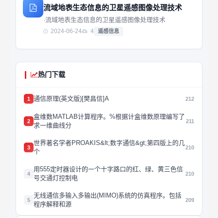
流域地表生态信息的卫星遥感图像处理技术
·流域地表生态信息的卫星遥感图像处理技术
2024-06-24
4
遥感信息
热门下载
通信原理(英文版)[樊昌信]A
1
212
盒维数MATLAB计算程序。%根据计盒维数原理编写了
2
211
求一维曲线分
世界著名学者PROAKIS&lt;数字通信&gt;第四版上的几
3
210
个
用555定时器设计的一个十字路口的红、绿、黄三色信
4
210
号交通灯控制电
无线通信多输入多输出(MIMO)系统的仿真程序。包括
5
209
程序解释和源