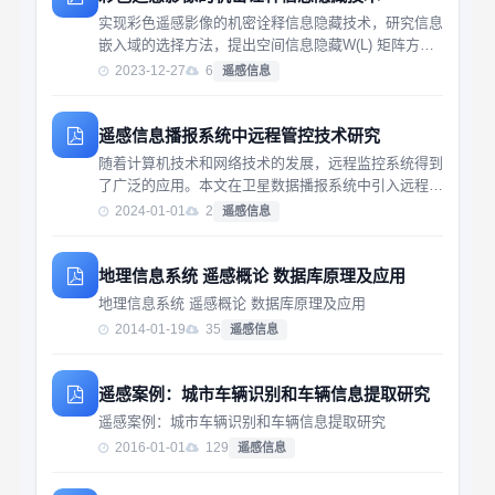
实现彩色遥感影像的机密诠释信息隐藏技术，研究信息
嵌入域的选择方法，提出空间信息隐藏W(L) 矩阵方
法。实验结果表明，该技术具有透明性较高、信息隐藏
2023-12-27
6
遥感信息
量大、机密信号检测结果准确和算法复杂度低等优点，
不影响
遥感信息播报系统中远程管控技术研究
随着计算机技术和网络技术的发展，远程监控系统得到
了广泛的应用。本文在卫星数据播报系统中引入远程监
控技术，并在远程监控系统中集成了卫星任务管理功
2024-01-01
2
遥感信息
能，形成远程管控系统。远程管控系统设计与实现，对
于
地理信息系统 遥感概论 数据库原理及应用
地理信息系统 遥感概论 数据库原理及应用
2014-01-19
35
遥感信息
遥感案例：城市车辆识别和车辆信息提取研究
遥感案例：城市车辆识别和车辆信息提取研究
2016-01-01
129
遥感信息