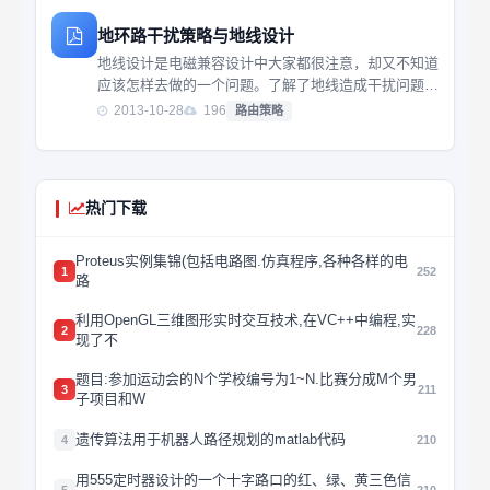
设计地线的关键和原则。
地环路干扰策略与地线设计
地线设计是电磁兼容设计中大家都很注意，却又不知道
应该怎样去做的一个问题。了解了地线造成干扰问题的
机理之后，在设计和实施地线时就有了一个明确的思
2013-10-28
196
路由策略
路。本期从介绍地线造成干扰的原理入手，使读者了解
设计地线的关键和原则。
热门下载
Proteus实例集锦(包括电路图.仿真程序,各种各样的电
1
252
路
利用OpenGL三维图形实时交互技术,在VC++中编程,实
2
228
现了不
题目:参加运动会的N个学校编号为1~N.比赛分成M个男
3
211
子项目和W
遗传算法用于机器人路径规划的matlab代码
4
210
用555定时器设计的一个十字路口的红、绿、黄三色信