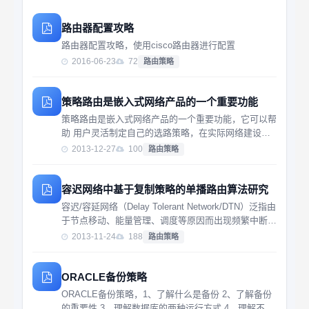
路由器配置攻略
路由器配置攻略，使用cisco路由器进行配置
2016-06-23
72
路由策略
策略路由是嵌入式网络产品的一个重要功能
策略路由是嵌入式网络产品的一个重要功能，它可以帮
助 用户灵活制定自己的选路策略，在实际网络建设中
具有很大的 实用价值；作为嵌入式网络产品开发的首
2013-12-27
100
路由策略
选操作系统，Vxworks IP协议栈没有实现这一功能。
论文在深入研究了策略路由原 理及...
容迟网络中基于复制策略的单播路由算法研究
容迟/容延网络（Delay Tolerant Network/DTN）泛指由
于节点移动、能量管理、调度等原因而出现频繁中断、
甚至长时间处于中断状态的一类网络。针对DTN具有的
2013-11-24
188
路由策略
时延高、割裂频繁、节点能量受限、以及节点移动性等
特点，通过对DTN...
ORACLE备份策略
ORACLE备份策略，1、了解什么是备份 2、了解备份
的重要性 3、理解数据库的两种运行方式 4、理解不同