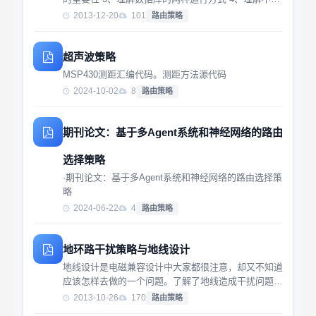
的备份方式及其区别 5、了解正确的备份策略及其好处
2013-12-20
101
路由策略
超声波策略
MSP430测距汇编代码。测距方法源代码
2024-10-02
8
路由策略
期刊论文：基于多Agent系统和神经网络的路由
选择策略
·期刊论文：基于多Agent系统和神经网络的路由选择策
略
2024-06-22
4
路由策略
地环路干扰策略与地线设计
地线设计是电磁兼容设计中大家都很注意，却又不知道
应该怎样去做的一个问题。了解了地线造成干扰问题的
机理之后，在设计和实施地线时就有了一个明确的思
2013-10-26
170
路由策略
路。本期从介绍地线造成干扰的原理入手，使读者了解