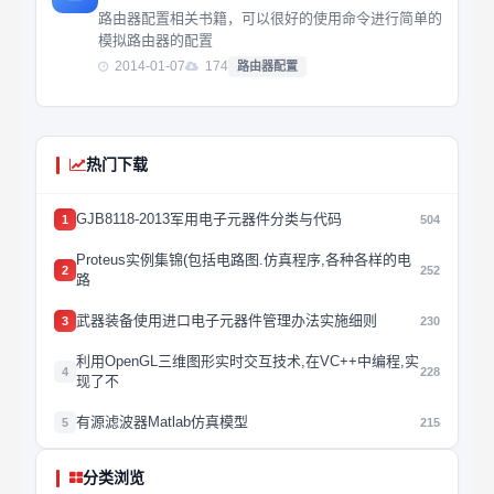
路由器配置相关书籍，可以很好的使用命令进行简单的
模拟路由器的配置
2014-01-07
174
路由器配置
热门下载
GJB8118-2013军用电子元器件分类与代码
1
504
Proteus实例集锦(包括电路图.仿真程序,各种各样的电
2
252
路
武器装备使用进口电子元器件管理办法实施细则
3
230
利用OpenGL三维图形实时交互技术,在VC++中编程,实
4
228
现了不
有源滤波器Matlab仿真模型
5
215
分类浏览