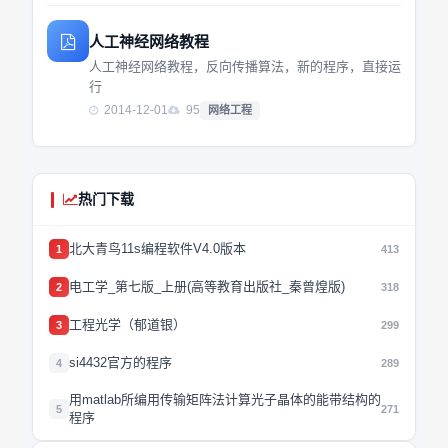
人工神经网络教程
人工神经网络教程，反向传播算法，新的程序，直接运
行
2014-12-01
95
网络工程
热门下载
北大青鸟11s编程软件V4.0版本
1
413
电工学_第七版_上册(高等教育出版社_秦曾煌版)
2
318
工程光学（郁道银）
3
299
si4432官方的程序
4
289
用matlab所编用传输矩阵法计算光子晶体的能带结构的
5
271
程序