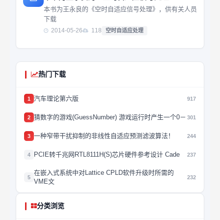
本书为王永良的《空时自适应信号处理》，供有关人员
下载
2014-05-26
118
空时自适应处理
热门下载
汽车理论第六版
1
917
猜数字的游戏(GuessNumber) 游戏运行时产生一个0－
2
301
一种窄带干扰抑制的非线性自适应预测滤波算法！
3
244
PCIE转千兆网RTL8111H(S)芯片硬件参考设计 Cade
4
237
在嵌入式系统中对Lattice CPLD软件升级时所需的
5
232
VME文
分类浏览