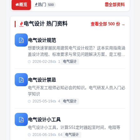
概览
热门
全部资料
500
电气设计 热门资料
查看全部 500 份 →
电气设计规范
想要快速掌握民用建筑电气设计规范？这本实用指南涵
盖设计流程、标准要求与常见问题解决方案，是工程人
员必备的参考工具。
2026-02-28
1
电气设计
电气设计禁忌
电气开发工程师必知必会的知识。电气研发人员入门必
学知识
2025-05-19
4
电气设计
电气设计小工具
电气设计小工具，计算S51定时器起至时间，电阻等
2016-06-19
64
电气设计