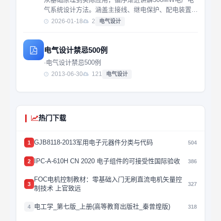
气系统设计方法。涵盖主接线、继电保护、配电装置等
核心内容，适合电力工程专业学生和相关技术人员参考
2026-01-18
2
电气设计
学习。
电气设计禁忌500例
·电气设计禁忌500例
2013-06-30
121
电气设计
热门下载
GJB8118-2013军用电子元器件分类与代码
1
504
IPC-A-610H CN 2020 电子组件的可接受性国际验收
2
386
FOC电机控制教材：零基础入门无刷直流电机矢量控
3
327
制技术 上官致远
电工学_第七版_上册(高等教育出版社_秦曾煌版)
4
318