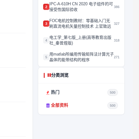
IPC-A-610H CN 2020 电子组件的可
2
386
接受性国际验收
FOC电机控制教材：零基础入门无
3
327
刷直流电机矢量控制技术 上官致远
电工学_第七版_上册(高等教育出版
4
318
社_秦曾煌版)
用matlab所编用传输矩阵法计算光子
5
271
晶体的能带结构的程序
分类浏览
热门
500
全部资料
500