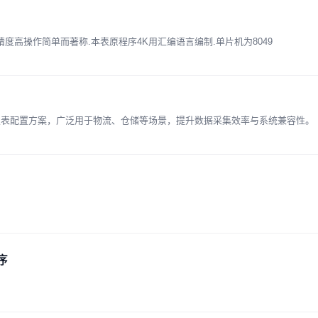
精度高操作简单而著称.本表原程序4K用汇编语言编制.单片机为8049
仪表配置方案，广泛用于物流、仓储等场景，提升数据采集效率与系统兼容性。
序