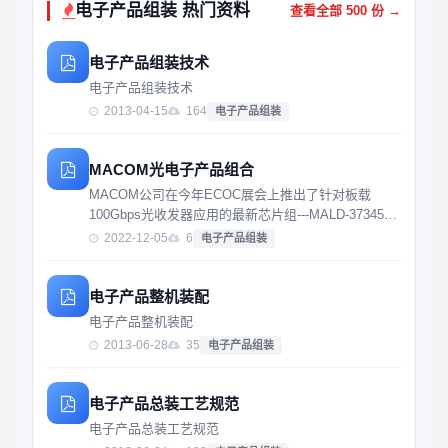
电子产品组装 热门资料
查看全部 500 份 →
电子产品组装技术
电子产品组装技术
2013-04-15
164
电子产品组装
MACOM光电子产品组合
MACOM公司在今年ECOC展会上推出了针对板载
100Gbps光收发器应用的最新芯片组---MALD-37345和
MATA-37344。MALD-37345是一款带输入均衡器的
2022-12-05
6
电子产品组装
VCSEL驱动器，MATA-37344则是一款四通道28G跨阻
放...
电子产品整机装配
电子产品整机装配
2013-06-28
35
电子产品组装
电子产品总装工艺规范
电子产品总装工艺规范