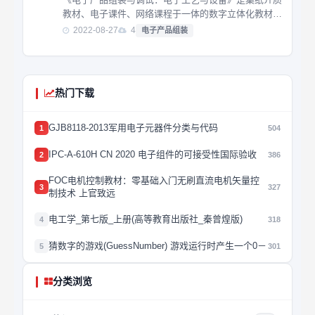
教材、电子课件、网络课程于一体的数字立体化教材。
其特点是与企业一线技术人员共同开发，基于电子产品
2022-08-27
4
电子产品组装
生产工作过程构建，充分体现工学结合思想，将知识体
系与职业技能体系整合于一体。以任务驱动的方式，
将...
热门下载
GJB8118-2013军用电子元器件分类与代码
1
504
IPC-A-610H CN 2020 电子组件的可接受性国际验收
2
386
FOC电机控制教材：零基础入门无刷直流电机矢量控
3
327
制技术 上官致远
电工学_第七版_上册(高等教育出版社_秦曾煌版)
4
318
猜数字的游戏(GuessNumber) 游戏运行时产生一个0－
5
301
分类浏览