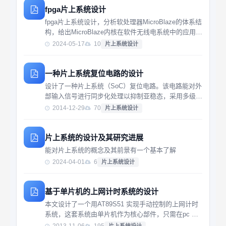
fpga片上系统设计
fpga片上系统设计，分析软处理器MicroBlaze的体系结
构，给出MicroBlaze内核在软件无线电系统中的应用，
实现SOPC（可编程系统芯片）。
2024-05-17
10
片上系统设计
一种片上系统复位电路的设计
设计了一种片上系统（SoC）复位电路。该电路能对外
部输入信号进行同步化处理以抑制亚稳态，采用多级D
触发器进行滤波提升抗干扰能力，并且控制产生系统所
2014-12-29
70
片上系统设计
需的复位时序以满足软硬件协同设计需求。同时，完成
了可测性设计（DFT）。基于Xilinx sp...
片上系统的设计及其研究进展
能对片上系统的概念及其前景有一个基本了解
2024-04-01
6
片上系统设计
基于单片机的上网计时系统的设计
本文设计了一个用AT89S51 实现手动控制的上网计时
系统，这套系统由单片机作为核心部件，只需在pc 机
上网和断网时按下计时开关，计时器系统即开始自动计