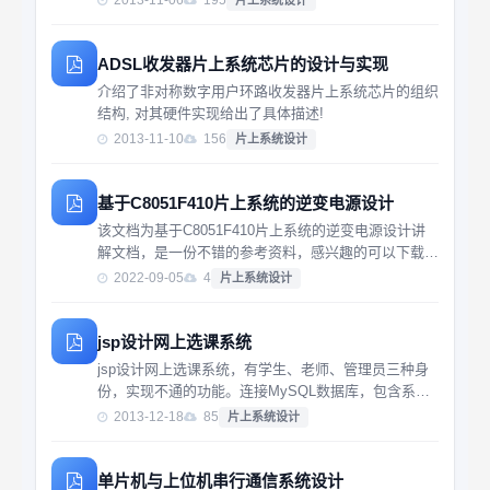
2013-11-06
195
片上系统设计
时，并可以累计本月上网总时长，还可以同时显示本次
上网时长和累计上网时长。此外，本系统还可...
ADSL收发器片上系统芯片的设计与实现
介绍了非对称数字用户环路收发器片上系统芯片的组织
结构, 对其硬件实现给出了具体描述!
2013-11-10
156
片上系统设计
基于C8051F410片上系统的逆变电源设计
该文档为基于C8051F410片上系统的逆变电源设计讲
解文档，是一份不错的参考资料，感兴趣的可以下载看
看，，，，，，，，，，，
2022-09-05
4
片上系统设计
jsp设计网上选课系统
jsp设计网上选课系统，有学生、老师、管理员三种身
份，实现不通的功能。连接MySQL数据库，包含系统
源码和数据库设计代码，完整！
2013-12-18
85
片上系统设计
单片机与上位机串行通信系统设计