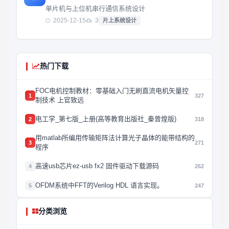
单片机与上位机串行通信系统设计
2025-12-15
3
片上系统设计
热门下载
FOC电机控制教材：零基础入门无刷直流电机矢量控
1
327
制技术 上官致远
电工学_第七版_上册(高等教育出版社_秦曾煌版)
2
318
用matlab所编用传输矩阵法计算光子晶体的能带结构的
3
271
程序
高速usb芯片ez-usb fx2 固件驱动下载源码
4
262
OFDM系统中FFT的Verilog HDL 语言实现。
5
247
分类浏览