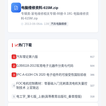
电脑维修资料-615M.zip
专辑类-家电维修相关专辑-88册-9.18G 电脑维修资
料-615M.zip
2013-06-06
139
汽车电脑维修
热门下载
汽车理论第六版
1
917
GJB8118-2013军用电子元器件分类与代码
2
504
IPC-A-610H CN 2020 电子组件的可接受性国际验收
3
386
FOC电机控制教材：零基础入门无刷直流电机矢量控
4
327
制技术 上官致远
电工学_第七版_上册(高等教育出版社_秦曾煌版)
5
318