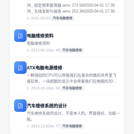
38_ 固定频率振荡器.wmv 273.5M2020-04-01 17:39
39_ 无线发射与接收.wmv 253.3M2020-04-01 17:39
40_ 收音机.wmv 253.4M2020-04-01 17:39 41_ 单向
2021-02-03
汽车电脑维修
可...
电脑维修资料
电脑维修资料
2013-04-15
40
汽车电脑维修
ATX电脑电源维修
一颗强劲的CPU可以带着我们在复杂的数码世界里飞
速狂奔，一块超酷的显示卡会带着我们在绚丽的3D世
界里领略那五光十色的震撼，一块发烧级的声卡更能带
2013-10-19
66
汽车电脑维修
领我们进入那美妙的音乐殿堂，一个强劲而稳定工作的
电脑电源，则是我们的计算机能出色工作的必要保
证。...
汽车维修系统的设计
汽车维修系统的设计，不是本人的。界面很好，功能一
般。
2013-12-02
77
汽车电脑维修