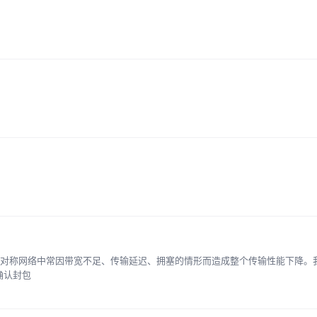
 在非对称网络中常因带宽不足、传输延迟、拥塞的情形而造成整个传输性能下降。
确认封包