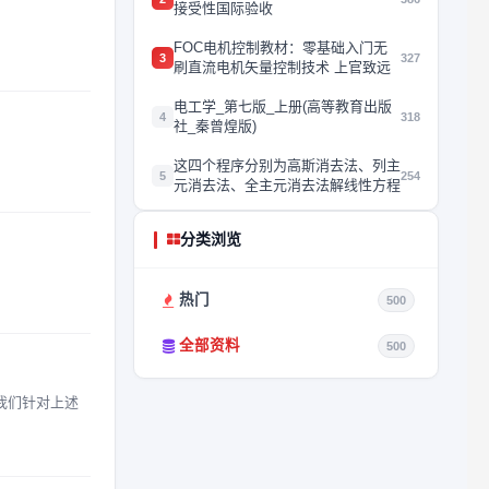
接受性国际验收
FOC电机控制教材：零基础入门无
3
327
刷直流电机矢量控制技术 上官致远
电工学_第七版_上册(高等教育出版
4
318
社_秦曾煌版)
这四个程序分别为高斯消去法、列主
5
254
元消去法、全主元消去法解线性方程
分类浏览
热门
500
全部资料
500
我们针对上述