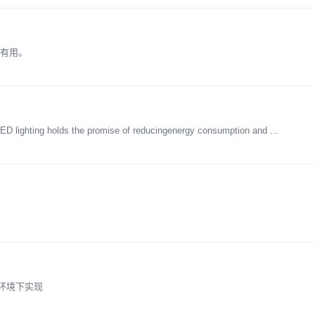
者有用。
ED lighting holds the promise of reducingenergy consumption and ...
Ⅱ环境下实现