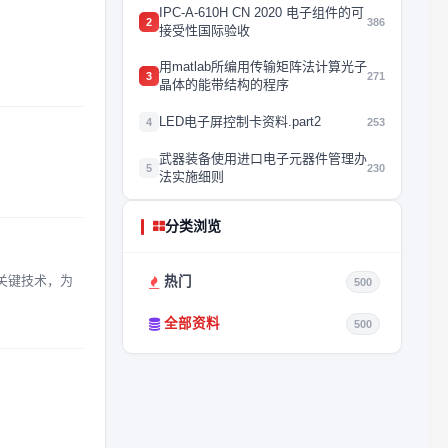
IPC-A-610H CN 2020 电子组件的可
2
386
接受性国际验收
用matlab所编用传输矩阵法计算光子
3
271
晶体的能带结构的程序
LED电子屏控制卡资料.part2
4
253
武器装备使用进口电子元器件管理办
5
230
法实施细则
分类浏览
关键技术，为
热门
500
全部资料
500