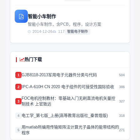
智能小车制作
智能小车制作，含PCB，程序，设计方案
2014-12-26
117
智能电子制作
热门下载
GJB8118-2013军用电子元器件分类与代码
1
504
IPC-A-610H CN 2020 电子组件的可接受性国际验收
2
386
FOC电机控制教材：零基础入门无刷直流电机矢量控
3
327
制技术 上官致远
电工学_第七版_上册(高等教育出版社_秦曾煌版)
4
318
用matlab所编用传输矩阵法计算光子晶体的能带结构的
5
271
程序