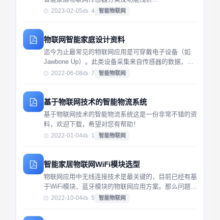
2023-02-05
4
智能物联网
物联网智能家庭设计资料
迄今为止最常见的物联网应用是可穿戴电子设备（如
Jawbone Up）。此类设备采集来自传感器的数据，通
过运行复杂的算法提取有用信息，然后将这些信息传送
2022-06-08
7
智能物联网
到一个移动设备。一些家用电器和传感器模块也在采用
类似的理念，目的是将普通家庭转变为智能家庭...
基于物联网技术的智能物流系统
基于物联网技术的智能物流系统这是一份非常不错的资
料，欢迎下载，希望对您有帮助！
2022-01-04
1
智能物联网
智能家居物联网WiFi模块选型
物联网应用中无线连接技术是最关键的，目前已经有基
于WiFi模块、蓝牙模块的物联网应用方案。那么问题来
了，智能家居中的物联网WiFi模块选型有哪些注意点
2022-10-04
5
智能物联网
呢？