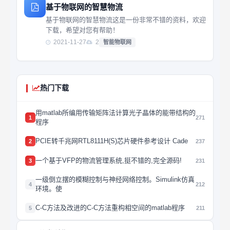
基于物联网的智慧物流
基于物联网的智慧物流这是一份非常不错的资料，欢迎
下载，希望对您有帮助！
2021-11-27
2
智能物联网
热门下载
用matlab所编用传输矩阵法计算光子晶体的能带结构的
1
271
程序
PCIE转千兆网RTL8111H(S)芯片硬件参考设计 Cade
2
237
一个基于VFP的物流管理系统,挺不错的,完全源码!
3
231
一级倒立摆的模糊控制与神经网络控制。Simulink仿真
4
212
环境。使
C-C方法及改进的C-C方法重构相空间的matlab程序
5
211