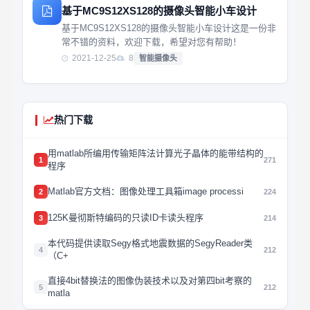
基于MC9S12XS128的摄像头智能小车设计
基于MC9S12XS128的摄像头智能小车设计这是一份非
常不错的资料，欢迎下载，希望对您有帮助！
2021-12-25
8
智能摄像头
热门下载
用matlab所编用传输矩阵法计算光子晶体的能带结构的
1
271
程序
Matlab官方文档：图像处理工具箱image processi
2
224
125K曼彻斯特编码的只读ID卡读头程序
3
214
本代码提供读取Segy格式地震数据的SegyReader类
4
212
（C+
直接4bit替换法的图像伪装技术以及对第四bit考察的
5
212
matla