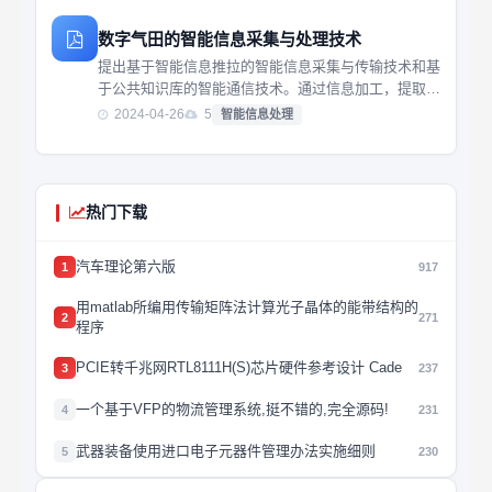
数字气田的智能信息采集与处理技术
提出基于智能信息推拉的智能信息采集与传输技术和基
于公共知识库的智能通信技术。通过信息加工，提取有
用的信息和知识直接传递给有需求的用户。各公共知识
2024-04-26
5
智能信息处理
库之间可以共享知识，只传输不同于公共知识库已有内
容的新信
热门下载
汽车理论第六版
1
917
用matlab所编用传输矩阵法计算光子晶体的能带结构的
2
271
程序
PCIE转千兆网RTL8111H(S)芯片硬件参考设计 Cade
3
237
一个基于VFP的物流管理系统,挺不错的,完全源码!
4
231
武器装备使用进口电子元器件管理办法实施细则
5
230