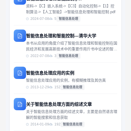
资料->【C】嵌入系统->【C3】自动化控制->【1】控
制算法->【人工智能】->智能信息处理和智能控制.pdf
2024-07-08
5
智能信息处理
智能信息处理和智能控制---清华大学
本书从应用的角度介绍了智能信息处理和智能控制在国
民经济和发展高新技术中的重要作用斤书中论述的智能
技术中的人工神经网络和智能信号处理，反映了近年来
2022-07-08
3
智能信息处理
在该领域中主要研究工作的进展情况，其中有些是作者
创新的理论成果，而关于控制系统的智能设计、智能
调...
智能信息处理应用的实例
智能信息处理应用的实例，有模糊推理及其仿真
2013-12-29
152
智能信息处理
关于智能信息处理方面的综述文章
关于智能信息处理方面的综述文章，主要是自然语言理
解的智能搜索和信息获取
2014-01-09
192
智能信息处理