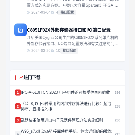
置方式的实现方案。方案以大容量Spartan3 FPGA 作
为配置目标，选用Cypress EZ-USB FX2LP 作为USB
2024-03-04
4
接口配置
C8051F02X外部存储器接口和I/O端口配置
介绍美国Cygnal公司生产的C8051F02X系列单片机的
外部存储器接口、I/O端口配置方法和有关注意的问
题； 在此基础上列举两个关于EMIF、I/O 的配置应
2024-03-26
10
接口配置
用。
热门下载
IPC-A-610H CN 2020 电子组件的可接受性国际验收
1
386
（1）对以下6种常用的内部排序算法进行比较：起泡
2
235
排序、直接插入排
武器装备使用进口电子元器件管理办法实施细则
3
230
W95_s7.dll 动态链接库使用手册。包含详细的函数说
4
213