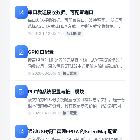
串口发送接收数据。可配置端口
串口发送接收数据。可配置端口，波特率等。 发送可
选择ASCII方式或HEX方式。 中断方式接收数据。 可
以通过ADC和MCU可以把数据通过 串口直接发送到PC
2013-12-22
122
接口配置
上让MATLAB分析
GPIO口配置
覆盖GPIO引脚配置的完整技术栈，从寄存器操作到库
函数应用，深入解析STM32中通用输入输出端口的设
置与使用方法。
2026-03-18
3
接口配置
PLC的系统配置与接口模块
该文档为PLC的系统配置与接口模块总结文档，是一份
很不错的参考资料，具有较高参考价值，感兴趣的可以
下载看看………………
2022-04-26
2
接口配置
通过USB接口实现FPGA 的SelectMap配置
本文提出了一种基于USB 接口的FPGA SelectMap 配