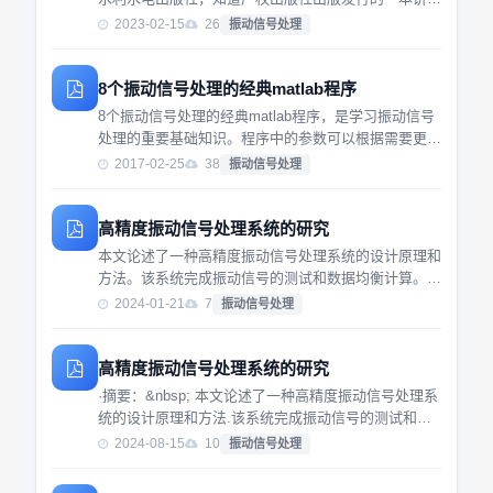
借助简单、高效、功能强大的MATLAB系统实现振动数
2023-02-15
26
振动信号处理
字信号的分析处理的图书。本书给出了大量的振动信号
处理编程实例，以有助于读者快速学习和掌握...
8个振动信号处理的经典matlab程序
8个振动信号处理的经典matlab程序，是学习振动信号
处理的重要基础知识。程序中的参数可以根据需要更
改，通用性强。
2017-02-25
38
振动信号处理
高精度振动信号处理系统的研究
本文论述了一种高精度振动信号处理系统的设计原理和
方法。该系统完成振动信号的测试和数据均衡计算。配
合控制控制模块可实现振动台的闭环控制。在本文的最
2024-01-21
7
振动信号处理
后给出了该系统的主要技术指标。关键词：高精度 D
高精度振动信号处理系统的研究
·摘要：&nbsp; 本文论述了一种高精度振动信号处理系
统的设计原理和方法.该系统完成振动信号的测试和数
据均衡计算.配合控制控制模块可实现振动台的闭环控
2024-08-15
10
振动信号处理
制.在本文的最后给出了该系统的主要技术指
标.&nbsp;&nbsp;