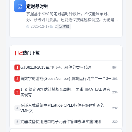
定时器时钟
掌握基于8051的定时器时钟设计，不仅能显示时、
分、秒等时间要素，还能通过按键轻松调控。无论是初
学者还是有经验的开发者，都能从中学习到如何构建和
2025-12-17
2
定时器
控制实用的时钟系统，提升你的嵌入式开发技能。
热门下载
GJB8118-2013军用电子元器件分类与代码
1
504
猜数字的游戏(GuessNumber) 游戏运行时产生一个0－
2
301
1. 对给定语料估计其基音周期。 要求用MATLAB语言
3
234
实现有
在嵌入式系统中对Lattice CPLD软件升级时所需的
4
232
VME文
武器装备使用进口电子元器件管理办法实施细则
5
230