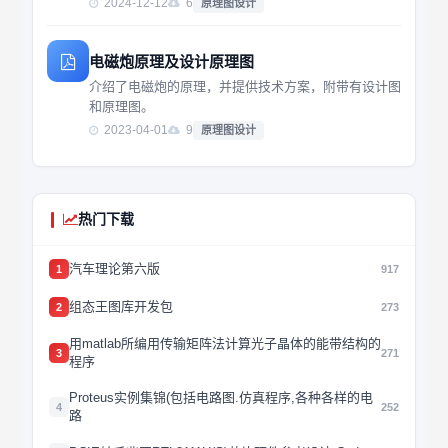
2024-12-12
6
原理图设计
电磁炮原理及设计原理图
介绍了电磁炮的原理，并提供技术方案，附带有设计图
和原理图。
2023-04-01
9
原理图设计
热门下载
汽车理论第六版
1
917
组态王图库开发包
2
273
用matlab所编用传输矩阵法计算光子晶体的能带结构的
3
271
程序
Proteus实例集锦(包括电路图.仿真程序,各种各样的电
4
252
路