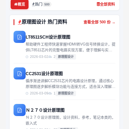
概览
热门
全部资料
500
原理图设计 热门资料
查看全部 500 份 →
LT8511SCH设计原理图
帮助硬件工程师快速掌握HDMI转VG信号转换设计，提
供LT8511芯片的完整电路实现方案，便于理解与实际
应用。
2026-03-02
2
原理图设计
CC2531设计原理图
循序渐进讲解CC2531芯片的电路设计原理，通过核心
原理图逐步解析模块功能与连接方式，适合深入理解无
线通信硬件开发。
2026-03-09
1
原理图设计
Ｎ２７０设计原理图
Ｎ２７０设计原理图，设计资料，参考，笔记本类的，
嵌入式