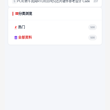
PCIE转千兆网RTL8111H(S)芯片硬件参考设计 Cade
5
237
分类浏览
热门
500
全部资料
500