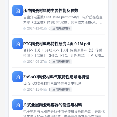
压电陶瓷材料的主要性能及参数
自由介电常数εT33（free permittivity） 电介质在应变
为零（或常数）时的介电常数，其单位为法拉/米。 相
对介电常数εTr3（relative permittivity）
2024-12-01
6
压电陶瓷材料
PTC陶瓷材料电特性研究 4页 0.1M.pdf
资料->【B】电子技术->【B3】传感测量->【1】传感
检测->【温度】（NTC、PTC、红外测温）->PTC陶瓷
材料电特性研究 4页 0.1M.pdf
2024-09-27
5
压电陶瓷材料
ZnSnO3陶瓷材料气敏特性与导电机理
·ZnSnO3陶瓷材料气敏特性与导电机理
2024-11-04
1
压电陶瓷材料
片式叠层陶瓷电容器的制造与材料
电子材料与元器件是各种电子整机设备的基础，是现代
科学技术的一个先行领域。电子元件通常分为有源元件