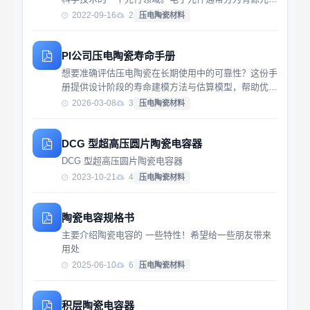
(主动元件)与无源元件(被动元件)两个大类。有源元件
2022-09-16
2
压电陶瓷材料
通常包括真空电子器件，固态电子器件和集成电路等。
无源元件泛指电容器、电阻器、电感器三者。各种...
PI公司压电陶瓷寿命手册
想要准确评估压电陶瓷在长期使用中的可靠性？这份手
册提供设计阶段的寿命建模方法与估算模型，帮助优化
系统性能与成本控制。
2026-03-08
3
压电陶瓷材料
DCG 型超高压圆片陶瓷电容器
DCG 型超高压圆片陶瓷电容器
2023-10-21
4
压电陶瓷材料
陶瓷电容规格书
主要介绍陶瓷电容的 一些特性！希望给一些朋友带来
用处
2025-06-10
6
压电陶瓷材料
积层陶瓷电容器