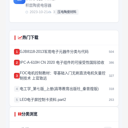
积层陶瓷电容器
2023-10-21
3
压电陶瓷材料
热门下载
GJB8118-2013军用电子元器件分类与代码
1
504
IPC-A-610H CN 2020 电子组件的可接受性国际验收
2
386
FOC电机控制教材：零基础入门无刷直流电机矢量控
3
327
制技术 上官致远
电工学_第七版_上册(高等教育出版社_秦曾煌版)
4
318
LED电子屏控制卡资料.part2
5
253
分类浏览