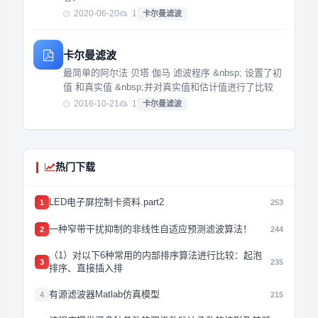
2020-06-20
1
卡尔曼滤波
卡尔曼滤波
最简单的阿尔法 贝塔 伽马 滤波程序 &nbsp; 设置了初
值 和真实值 &nbsp;并对真实值和估计值进行了比较
2016-10-21
1
卡尔曼滤波
热门下载
LED电子屏控制卡资料.part2
1
253
一种窄带干扰抑制的非线性自适应预测滤波算法！
2
244
（1）对以下6种常用的内部排序算法进行比较：起泡
3
235
排序、直接插入排
有源滤波器Matlab仿真模型
4
215