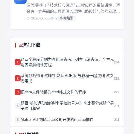
涵盖模拟电子技术核心原理与工程应用的系统讲解，适
合有一定基础的工程师深入理解电路设计与信号处理逻
辑，强化实战能力。
2026-01-11
2
华为培训
热门下载
这四个程序分别为高斯消去法、列主元消去法、全主元
1
254
消去法解线性方程
系统分析师考试辅导,影印PDF版,与教程一起,为考试参
2
229
考用书
把dem文件转换为dted格式文件的程序
3
222
题目:参加运动会的N个学校编号为1~N.比赛分成M个男
4
211
子项目和W
Matrix VB 为Matlab公司开发的matlab插件
5
211