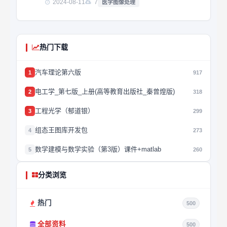
2024-08-11
7
医学图像处理
热门下载
汽车理论第六版
1
917
电工学_第七版_上册(高等教育出版社_秦曾煌版)
2
318
工程光学（郁道银）
3
299
组态王图库开发包
4
273
数学建模与数学实验（第3版）课件+matlab
5
260
分类浏览
热门
500
全部资料
500