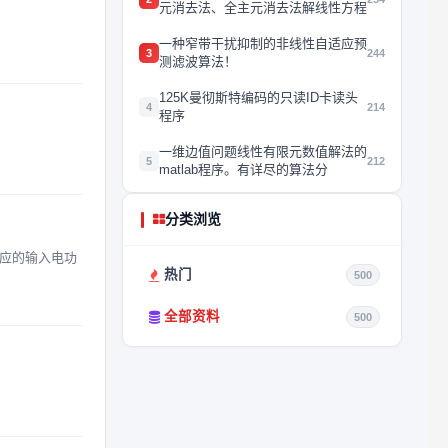
元消去法、全主元消去法解线性方程
一种窄带干扰抑制的非线性自适应预
3
244
测滤波算法！
125K曼彻斯特编码的只读ID卡读头
4
214
程序
一维边值问题线性有限元数值解法的
5
212
matlab程序。有详尽的算法分
分类浏览
应的输入电功
热门
500
全部资料
500