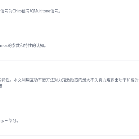
Chirp信号和Multitone信号。
mos的参数和特性的认知。
的特性。本文利用互功率谱方法对力矩激励器的最大不失真力矩输出功率和相对
矩
显示三部分。