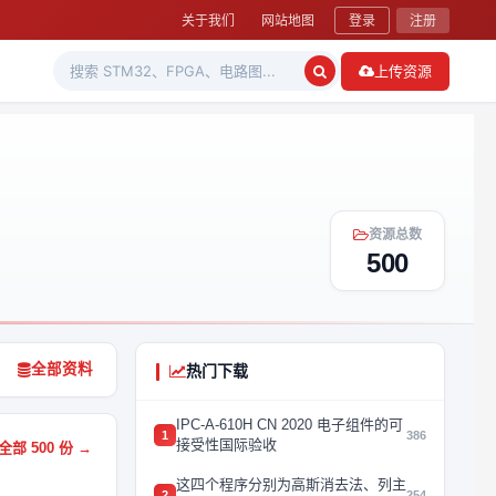
关于我们
网站地图
登录
注册
上传资源
资源总数
500
全部资料
热门下载
IPC-A-610H CN 2020 电子组件的可
1
386
接受性国际验收
部 500 份 →
这四个程序分别为高斯消去法、列主
2
254