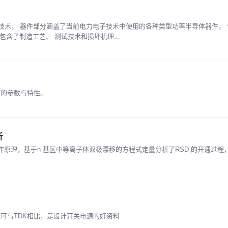
技术， 器件部分涵盖了当前电力电子技术中使用的各种类型功率半导体器件，
还包含了制造工艺、 测试技术和损坏机理...
管的参数与特性。
析
r)的结构和基本工作原理，基于n 基区中等离子体双极漂移的方程式定量分析了RSD 的开通
可与TDK相比，是设计开关电源的好资料